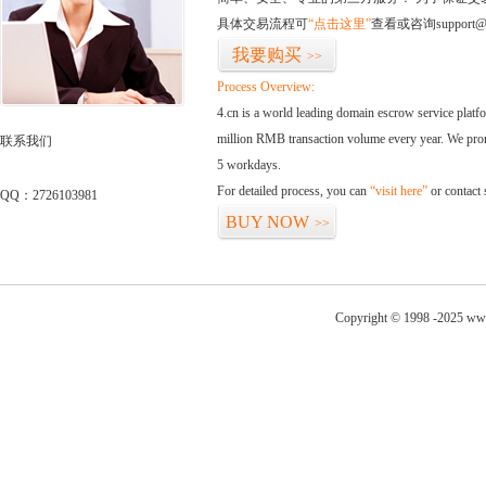
具体交易流程可
“点击这里”
查看或咨询support@
我要购买
>>
Process Overview:
4.cn is a world leading domain escrow service plat
million RMB transaction volume every year. We promi
联系我们
5 workdays.
For detailed process, you can
“visit here”
or contact
QQ：2726103981
BUY NOW
>>
Copyright © 1998 -2025 www