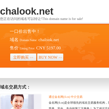
chalook.net
您正在访问的域名可以转让!This domain name is for sale!
一口价出售中！
域名
chalook.net
Domain Name:
售价
CNY 5197.00
Listing Price:
立即购买
BUY NOW
>>
>>
域名交易方式：
通过金名网(4.cn) 中介交易
金名网(4.cn)是全球领先的域名交易服务机
简单、安全、专业的第三方服务！ 为了保证交